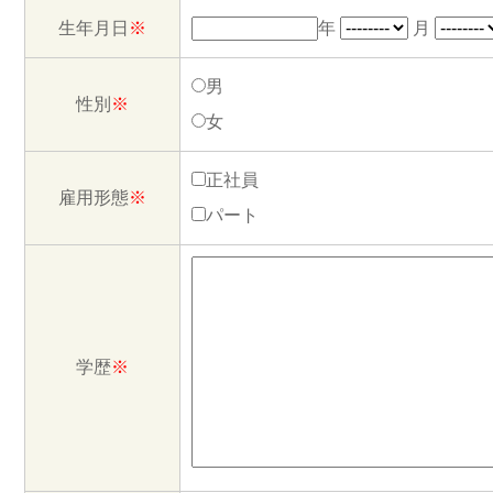
生年月日
※
年
月
男
性別
※
女
正社員
雇用形態
※
パート
学歴
※